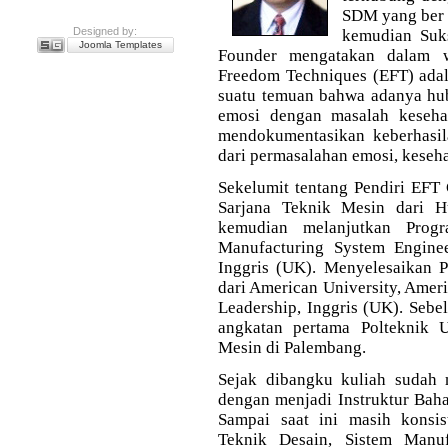
SDM yang ber 
Designed by:
kemudian Suk
Joomla Templates
Founder mengatakan dalam w
Freedom Techniques (EFT) adal
suatu temuan bahwa adanya hub
emosi dengan masalah kesehat
mendokumentasikan keberhasil
dari permasalahan emosi, keseha
Sekelumit tentang Pendiri EFT 
Sarjana Teknik Mesin dari Hu
kemudian melanjutkan Prog
Manufacturing System Engine
Inggris (UK). Menyelesaikan
dari American University, Ameri
Leadership, Inggris (UK). Sebe
angkatan pertama Polteknik 
Mesin di Palembang.
Sejak dibangku kuliah sudah
dengan menjadi Instruktur Bahas
Sampai saat ini masih konsis
Teknik Desain, Sistem Manu