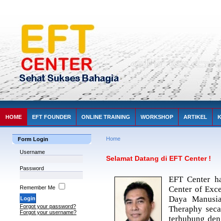
HOME
EFT FOUNDER
ONLINE TRAINING
WORKSHOP
ARTIKEL
Home
Form Login
Username
Selamat Datang di EFT Center !
Password
EFT Center ha
Remember Me
Center of Exc
Daya Manusi
Forgot your password?
Theraphy seca
Forgot your username?
terhubung den