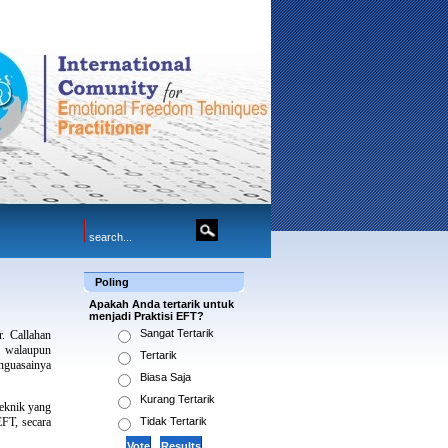
Poling
Apakah Anda tertarik untuk
menjadi Praktisi EFT?
Sangat Tertarik
. Callahan
, walaupun
Tertarik
enguasainya
Biasa Saja
Kurang Tertarik
teknik yang
EFT, secara
Tidak Tertarik