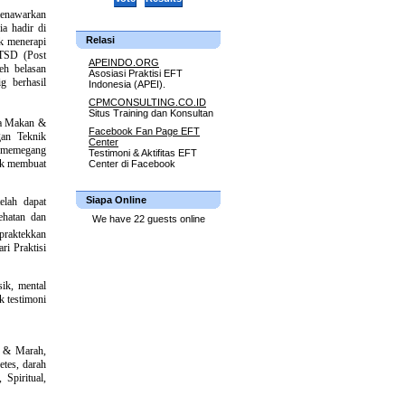
menawarkan
a hadir di
Relasi
uk menerapi
PTSD (Post
APEINDO.ORG
eh belasan
Asosiasi Praktisi EFT
g berhasil
Indonesia (APEI).
CPMCONSULTING.CO.ID
Situs Training dan Konsultan
ola Makan &
Facebook Fan Page EFT
gan Teknik
Center
% memegang
Testimoni & Aktifitas EFT
uk membuat
Center di Facebook
Siapa Online
elah dapat
ehatan dan
We have 22 guests online
praktekkan
ri Praktisi
ik, mental
k testimoni
s & Marah,
etes, darah
 Spiritual,