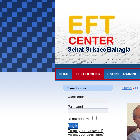
HOME
EFT FOUNDER
ONLINE TRAINING
Home
EF
Form Login
Username
Password
Remember Me
Forgot your password?
Forgot your username?