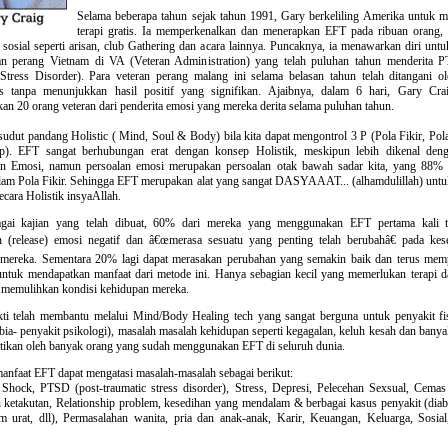
Selama beberapa tahun sejak tahun 1991, Gary berkeliling Amerika untuk 
terapi gratis. Ia memperkenalkan dan menerapkan EFT pada ribuan orang, i
a sosial seperti arisan, club Gathering dan acara lainnya. Puncaknya, ia menawarkan diri unt
ran perang Vietnam di VA (Veteran Administration) yang telah puluhan tahun menderita 
Stress Disorder). Para veteran perang malang ini selama belasan tahun telah ditangani ol
is tanpa menunjukkan hasil positif yang signifikan. Ajaibnya, dalam 6 hari, Gary Crai
n 20 orang veteran dari penderita emosi yang mereka derita selama puluhan tahun.
 sudut pandang Holistic ( Mind, Soul & Body) bila kita dapat mengontrol 3 P (Pola Fikir, P
p). EFT sangat berhubungan erat dengan konsep Holistik, meskipun lebih dikenal den
n Emosi, namun persoalan emosi merupakan persoalan otak bawah sadar kita, yang 88
lam Pola Fikir. Sehingga EFT merupakan alat yang sangat DASYAAAT... (alhamdulillah) unt
secara Holistik insyaAllah.
agai kajian yang telah dibuat, 60% dari mereka yang menggunakan EFT pertama kali t
 (release) emosi negatif dan â€œmerasa sesuatu yang penting telah berubahâ€ pada kes
 mereka. Sementara 20% lagi dapat merasakan perubahan yang semakin baik dan terus mem
 untuk mendapatkan manfaat dari metode ini. Hanya sebagian kecil yang memerlukan terapi da
memulihkan kondisi kehidupan mereka.
ti telah membantu melalui Mind/Body Healing tech yang sangat berguna untuk penyakit fis
obia- penyakit psikologi), masalah masalah kehidupan seperti kegagalan, keluh kesah dan banya
tikan oleh banyak orang yang sudah menggunakan EFT di seluruh dunia.
anfaat EFT dapat mengatasi masalah-masalah sebagai berikut:
hock, PTSD (post-traumatic stress disorder), Stress, Depresi, Pelecehan Sexsual, Cema
 ketakutan, Relationship problem, kesedihan yang mendalam & berbagai kasus penyakit (diab
am urat, dll), Permasalahan wanita, pria dan anak-anak, Karir, Keuangan, Keluarga, Sosial,