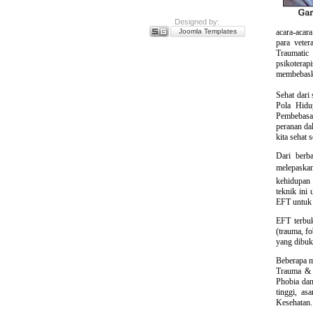
Designed by:
Joomla Templates
acara-acar
para vete
Traumatic 
psikoterap
membebaska
Sehat dari
Pola Hidu
Pembebasa
peranan da
kita sehat 
Dari berb
melepaskan
kehidupan
teknik ini
EFT untuk 
EFT terbuk
(trauma, f
yang dibuk
Beberapa m
Trauma & S
Phobia dan
tinggi, as
Kesehatan.