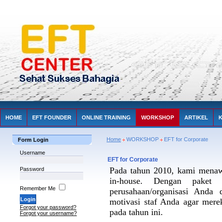
HOME
EFT FOUNDER
ONLINE TRAINING
WORKSHOP
ARTIKEL
Home
WORKSHOP
EFT for Corporate
Form Login
Username
EFT for Corporate
Pada tahun 2010, kami menaw
Password
in-house. Dengan paket
Remember Me
perusahaan/organisasi Anda
motivasi staf Anda agar mere
Forgot your password?
pada tahun ini.
Forgot your username?