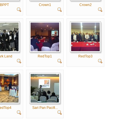
BPPT
Crown1
Crown2
rk Land
RedTop1
RedTop3
edTop4
Sari Pan Pacifi...