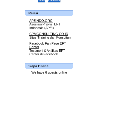
Relasi
APEINDO.ORG
Asosiasi Praktisi EFT
Indonesia (APEI).
CPMCONSULTING.CO.ID
Situs Training dan Konsultan
Facebook Fan Page EFT
Center
Testimoni & Aktifitas EFT
Center di Facebook
Siapa Online
We have 6 guests online