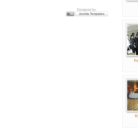
Designed by:
Joomla Templates
Pa
R