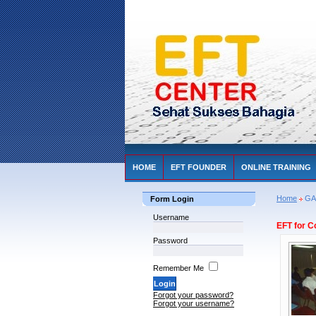
HOME
EFT FOUNDER
ONLINE TRAINING
Home
GA
Form Login
Username
EFT for C
Password
Remember Me
Forgot your password?
Forgot your username?