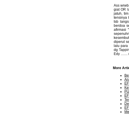
Ass wrwb 
giat OR l
jatuh, ti
tensinya 
tsb lang
berdoa se
afirmasi 
sepenuhn
kesembuh
diperut s
lalu para
dg Tappin
Edy .......
More Artic
Be
An
EF
Ket
PU
EF
Te
De
EF
Me