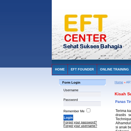
HOME
EFT FOUNDER
ONLINE TRAINING
Home
AR
Form Login
Username
Kisah S
Password
Panas Ti
Terima ka
Remember Me
drastis 
Technique
Forgot your password?
Alhamduli
Forgot your username?
si anak b