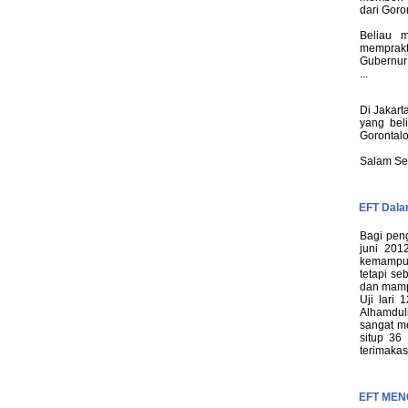
dari Goro
Beliau 
memprakt
Gubernur 
...
Di Jakart
yang bel
Gorontalo
Salam Se
EFT Dala
Bagi pen
juni 201
kemampua
tetapi s
dan mampu
Uji lari 
Alhamduli
sangat m
situp 36 
terimakas
EFT MEN