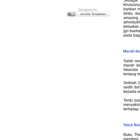
Sebagai 
khususnya
bahkan m
Designed by:
diriku d
Joomla Templates
amazing.
alhmduli
kebaikan 
jgn biark
pada bagi
Marah da
Salah se
marah da
Iskandar 
tentang m
Setelah 2
sedih da
kepada o
Tentu pad
menyaksi
terhadap 
Takut Na
Buku The
memberi m