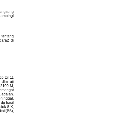
angsung
dampingi
 tentang
dara2 di
p tgl 11
 dlm uji
 2100 M,
semangat
a adalah.
ninggal,
dg hasil
tok 8 X,
ali(BS),