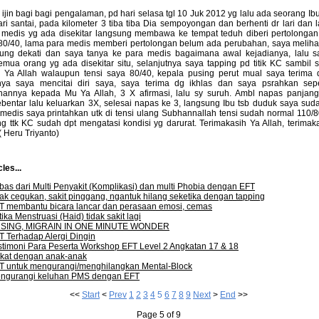
ijin bagi bagi pengalaman, pd hari selasa tgl 10 Juk 2012 yg lalu ada seorang I
ari santai, pada kilometer 3 tiba tiba Dia sempoyongan dan berhenti dr lari dan
m medis yg ada disekitar langsung membawa ke tempat teduh diberi pertolongan,
80/40, lama para medis memberi pertolongan belum ada perubahan, saya melihat
sung dekati dan saya tanya ke para medis bagaimana awal kejadianya, lalu s
mua orang yg ada disekitar situ, selanjutnya saya tapping pd titik KC sambil s
" Ya Allah walaupun tensi saya 80/40, kepala pusing perut mual saya terima d
ya saya mencitai diri saya, saya terima dg ikhlas dan saya psrahkan se
annya kepada Mu Ya Allah, 3 X afirmasi, lalu sy suruh. Ambl napas panjan
ebentar lalu keluarkan 3X, selesai napas ke 3, langsung Ibu tsb duduk saya sud
 medis saya printahkan utk di tensi ulang Subhannallah tensi sudah normal 110/
g ttk KC sudah dpt mengatasi kondisi yg darurat. Terimakasih Ya Allah, terimak
. ( Heru Triyanto)
les...
bas dari Multi Penyakit (Komplikasi) dan multi Phobia dengan EFT
ak cegukan, sakit pinggang, ngantuk hilang seketika dengan tapping
T membantu bicara lancar dan perasaan emosi, cemas
ika Menstruasi (Haid) tidak sakit lagi
SING, MIGRAIN IN ONE MINUTE WONDER
T Terhadap Alergi Dingin
stimoni Para Peserta Workshop EFT Level 2 Angkatan 17 & 18
kat dengan anak-anak
T untuk mengurangi/menghilangkan Mental-Block
ngurangi keluhan PMS dengan EFT
<<
Start
<
Prev
1
2
3
4
5
6
7
8
9
Next
>
End
>>
Page 5 of 9