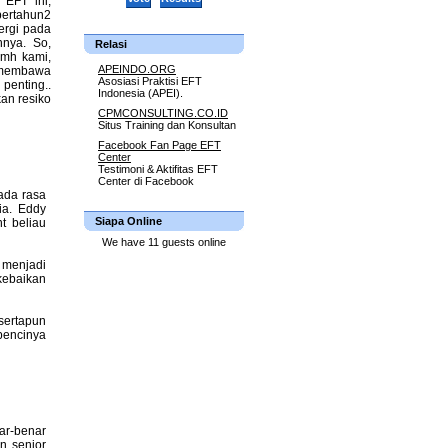
 EFT ini,
bertahun2
ergi pada
nnya. So,
Relasi
rmh kami,
APEINDO.ORG
a membawa
Asosiasi Praktisi EFT
penting..
Indonesia (APEI).
an resiko
CPMCONSULTING.CO.ID
Situs Training dan Konsultan
Facebook Fan Page EFT
Center
Testimoni & Aktifitas EFT
Center di Facebook
ada rasa
ia. Eddy
Siapa Online
t beliau
We have 11 guests online
 menjadi
kebaikan
sertapun
bencinya
ar-benar
n senior