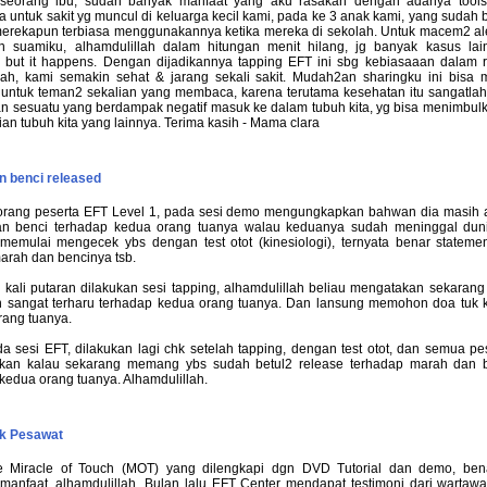
seorang ibu, sudah banyak manfaat yang aku rasakan dengan adanya tools
 untuk sakit yg muncul di keluarga kecil kami, pada ke 3 anak kami, yang sudah 
erekapun terbiasa menggunakannya ketika mereka di sekolah. Untuk macem2 al
an suamiku, alhamdulillah dalam hitungan menit hilang, jg banyak kasus lai
. but it happens. Dengan dijadikannya tapping EFT ini sbg kebiasaaan dalam 
llah, kami semakin sehat & jarang sekali sakit. Mudah2an sharingku ini bis
untuk teman2 sekalian yang membaca, karena terutama kesehatan itu sangatlah 
an sesuatu yang berdampak negatif masuk ke dalam tubuh kita, yg bisa menimbulk
an tubuh kita yang lainnya. Terima kasih - Mama clara
n benci released
orang peserta EFT Level 1, pada sesi demo mengungkapkan bahwan dia masih 
n benci terhadap kedua orang tuanya walau keduanya sudah meninggal dun
memulai mengecek ybs dengan test otot (kinesiologi), ternyata benar statemen
arah dan bencinya tsb.
 kali putaran dilakukan sesi tapping, alhamdulillah beliau mengatakan sekarang
n sangat terharu terhadap kedua orang tuanya. Dan lansung memohon doa tuk 
rang tuanya.
a sesi EFT, dilakukan lagi chk setelah tapping, dengan test otot, dan semua pe
kan kalau sekarang memang ybs sudah betul2 release terhadap marah dan 
kedua orang tuanya. Alhamdulillah.
ik Pesawat
 Miracle of Touch (MOT) yang dilengkapi dgn DVD Tutorial dan demo, ben
anfaat, alhamdulillah. Bulan lalu EFT Center mendapat testimoni dari wartawa