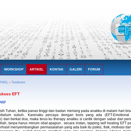
WORKSHOP
ARTIKEL
KONTAK
GALERI
FORUM
TIKEL
Testimoni
ukses EFT
nggi
sih Tuhan, ketika panas tinggi dan badan meriang pada anakku di malam hari bi
sebelum subuh.. Karenaku percaya dengan tools yang ada (EFT-Emotional
) dan berkat doa, maka terus ku therapy anakku si cantik dengan sabar dan penu
llah, tanpa harus minum obat apapun.. secara instan, tapping self healing EFT p
erhasil menyeimbangkan permasalahan yang ada baik itu psikis, fisik, motivasi dan