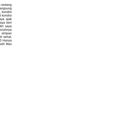
bu sedang
 langsung
 kondisi
 kondisi
aya ajak
aya beri
iri saya
penuhnya
g simpan
ah sehat,
80 Hanya
asih Mas