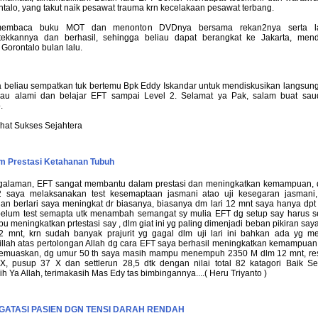
ntalo, yang takut naik pesawat trauma krn kecelakaan pesawat terbang.
membaca buku MOT dan menonton DVDnya bersama rekan2nya serta l
ekkannya dan berhasil, sehingga beliau dapat berangkat ke Jakarta, men
Gorontalo bulan lalu.
a beliau sempatkan tuk bertemu Bpk Eddy Iskandar untuk mendiskusikan langsung
iau alami dan belajar EFT sampai Level 2. Selamat ya Pak, salam buat sau
.
hat Sukses Sejahtera
m Prestasi Ketahanan Tubuh
galaman, EFT sangat membantu dalam prestasi dan meningkatkan kemampuan, d
2 saya melaksanakan test kesemaptaan jasmani atao uji kesegaran jasmani,
n berlari saya meningkat dr biasanya, biasanya dm lari 12 mnt saya hanya dpt
ebelum test semapta utk menambah semangat sy mulia EFT dg setup say harus 
 meningkatkan prtestasi say , dlm giat ini yg paling dimenjadi beban pikiran say
12 mnt, krn sudah banyak prajurit yg gagal dlm uji lari ini bahkan ada yg me
llah atas pertolongan Allah dg cara EFT saya berhasil meningkatkan kemampuan 
emuaskan, dg umur 50 th saya masih mampu menempuh 2350 M dlm 12 mnt, res
X, pusup 37 X dan settlerun 28,5 dtk dengan nilai total 82 katagori Baik Sek
ih Ya Allah, terimakasih Mas Edy tas bimbingannya....( Heru Triyanto )
GATASI PASIEN DGN TENSI DARAH RENDAH