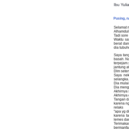
Ibu Yulia
Pusing, 
Selamat 
Alhamdulil
Tadi sore
Waktu sa
berat dan
dia tubuh
Saya tang
basah
. N
terpejam.
jantung a
Dlm seten
Saya nek
selangka.
Dia mulai
Dia meng
Akhirnya 
Akhirnya
Tangan d
karena ng
relaks
"apa yg d
karena t
lemes da
Terimaka
bermanfa