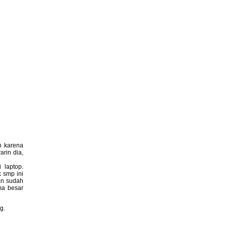
h karena
rin dia,
 laptop.
 smp ini
an sudah
ma besar
g.