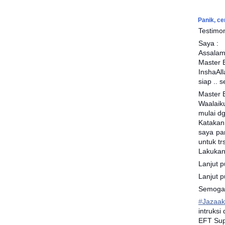
Panik, ce
Testimo
Saya :
Assalam
Master E
InshaAll
siap ..
Master 
Waalaik
mulai dg
Katakan
saya pa
untuk tr
Lakukan 
Lanjut p
Lanjut 
Semoga 
‪#‎
Jazaaka
intruksi
EFT Sup