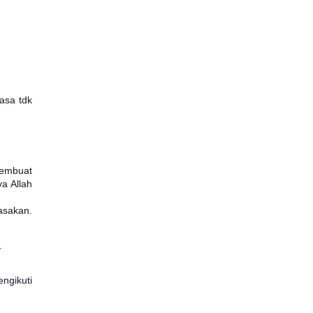
.
asa tdk
membuat
a Allah
rasakan.
.
ngikuti