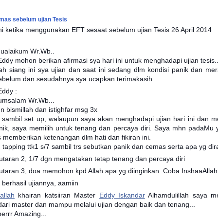
mas sebelum ujian Tesis
ni ketika menggunakan EFT sesaat sebelum ujian Tesis 26 April 2014
ualaikum Wr.Wb..
ddy mohon berikan afirmasi sya hari ini untuk menghadapi ujian tesis.
ah siang ini sya ujian dan saat ini sedang dlm kondisi panik dan mer
 sebelum dan sesudahnya sya ucapkan terimakasih
Eddy :
umsalam Wr.Wb...
n bismillah dan istighfar msg 3x
 sambil set up, walaupun saya akan menghadapi ujian hari ini dan 
nik, saya memilih untuk tenang dan percaya diri. Saya mhn padaMu y
s memberikan ketenangan dlm hati dan fikiran ini.
tapping ttk1 s/7 sambil trs sebutkan panik dan cemas serta apa yg di
utaran 2, 1/7 dgn mengatakan tetap tenang dan percaya diri
putaran 3, doa memohon kpd Allah apa yg diinginkan. Coba InshaaAllah
berhasil ujiannya, aamiin
llah‬
khairan katsiiran Master
Eddy Iskandar
Alhamdulillah saya me
 dari master dan mampu melalui ujian dengan baik dan tenang...
errr Amazing...