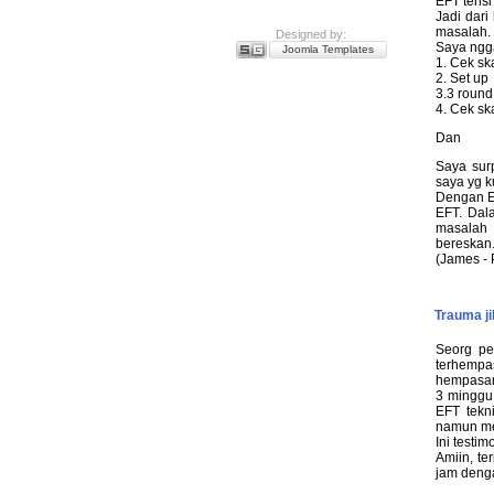
EFT tens
Jadi dar
masalah.
Designed by:
Saya ngga
Joomla Templates
1. Cek sk
2. Set up
3.3 round
4. Cek ska
Dan
Saya sur
saya yg k
Dengan EF
EFT. Dal
masalah 
bereskan.
(James - 
Trauma ji
Seorg pe
terhempa
hempasan
3 minggu 
EFT tekni
namun mer
Ini testim
Amiin, te
jam denga