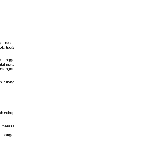
g, nafas
k, tiba2
a hingga
bil mata
serangan
n tulang
lah cukup
i merasa
g sangat