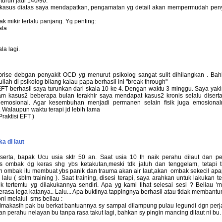
i turun jadi 140/90.
i kasus diatas saya mendapatkan, pengamatan yg detail akan mempermudah pen
k mikir terlalu panjang. Yg penting:
ala
la lagi.
prise debgan penyakit OCD yg menurut psikolog sangat sulit dihilangkan . Ba
uliah di psikolog bilang kalau papa berhasil ini "break through"
T berhasil saya turunkan dari skala 10 ke 4. Dengan waktu 3 minggu. Saya yak
am kasus2 beberapa bulan terakhir saya mendapat kasus2 kronis selalu disert
emosional. Agar kesembuhan menjadi permanen selain fisik juga emosiona
 Walaupun waktu terapi jd lebih lama
Praktisi EFT )
ka di laut
serta, bapak Ucu usia sktr 50 an. Saat usia 10 th naik perahu dilaut dan p
s ombak dg keras shg ybs ketakutan,meski tdk jatuh dan tenggelam, tetapi t
 ombak itu membuat ybs panik dan trauma akan air laut,akan ombak sekecil ap
lalu ( sblm training ). Saat training, disesi terapi, saya arahkan untuk lakukan t
k tertemtu yg dilakukannya sendiri. Apa yg kami lihat selesai sesi ? Beliau 'm
asa lega katanya.. Lalu... Apa buktinya tappingnya berhasil atau tidak membantun
oni melalui sms beliau :
rimakasih pak bu berkat bantuannya sy sampai dilampung pulau legundi dgn perj
n perahu nelayan bu tanpa rasa takut lagi, bahkan sy pingin mancing dilaut ni bu.