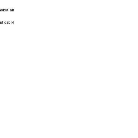
obia air
ut dsb,kl