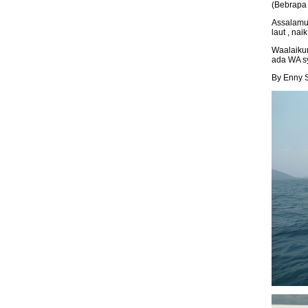
(Bebrapa
Assalamu
laut , na
Waalaikum
ada WA s
By Enny S