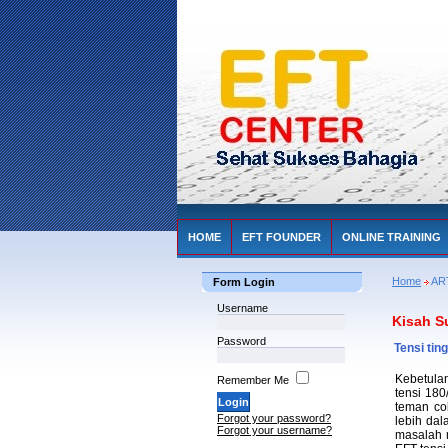
HOME
EFT FOUNDER
ONLINE TRAINING
Home
AR
Form Login
Username
Kisah S
Password
Tensi tin
Kebetulan
Remember Me
tensi 180
teman co
Forgot your password?
lebih da
Forgot your username?
masalah 