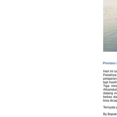
Prestasi
Hari ini 
Pasalnya
pelajaran
tapi hasil
Tiga min
Alhamduli
datang m
bebas da
bisa dicap
Ternyata 
By Bapak