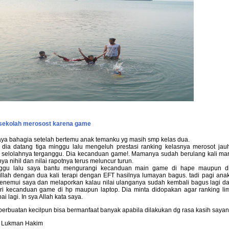
 sekolah merosost karena game
saya bahagia setelah bertemu anak temanku yg masih smp kelas dua.
 dia datang tiga minggu lalu mengeluh prestasi ranking kelasnya merosot jau
 selolahnya terganggu. Dia kecanduan game!. Mamanya sudah berulang kali mara
nya nihil dan nilai rapotnya terus meluncur turun.
ggu lalu saya bantu mengurangi kecanduan main game di hape maupun di
llah dengan dua kali terapi dengan EFT hasilnya lumayan bagus. tadi pagi anak
enemui saya dan melaporkan kalau nilai ulanganya sudah kembali bagus lagi d
ri kecanduan game di hp maupun laptop. Dia minta didopakan agar ranking li
ai lagi. In sya Allah kata saya.
perbuatan kecilpun bisa bermanfaat banyak apabila dilakukan dg rasa kasih sayan
 Lukman Hakim