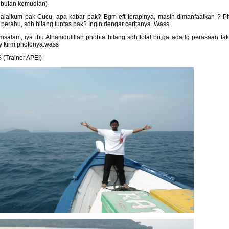
 bulan kemudian)
alaikum pak Cucu, apa kabar pak? Bgm eft terapinya, masih dimanfaatkan ? Ph
ik perahu, sdh hilang tuntas pak? Ingin dengar ceritanya. Wass.
salam, iya ibu Alhamdulillah phobia hilang sdh total bu,ga ada lg perasaan tak
y kirm photonya.wass
 (Trainer APEI)