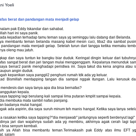
ni Yoeli
nafas berat dan pandangan mata menjadi gelap
malam pak Eddy Iskandar dan sahabat.
lah hari ini saya panik.
 ada kejadian terhadap tamu teman saya yg seminggu lalu datang dari Belanda.
ya membantu teman belanda masang kabel mesin cuci, tiba2 dia sambat pusin
 pandangan mata menjadi gelap. Setelah turun dari tangga ketika memaku tembo
nya oleng mau jatuh.
kap dan saya tuntun ke bangku biar duduk. Keringat dingin keluar dari tubuhny
afas sangat berat dan jari tangan mulai menggenggam. Kepalanya menunduk sam
saya benar2 panik menghadapi peristiwa ini. Saya takut dia kena angina atau 
taupun angin duduk.
gah kepanikan saya panggil2 penghuni rumah tdk ada yg keluar.
ad Bismillah mentapping tangan dia sampai nggak itungan. Lalu kerusuk da
 mendesis dan saya tanya apa dia bisa bernafas?
anggukan kepala.
saya tapping lagi berulang kali sampai lima putaran kmplit sampai kepala.
 dia membuka mata sambil nafas panjang.
an badanya mulai hangat.
gak ada aspirin, dia saya suruh minum teh manis hangat. Ketika saya tanya sete
ia rasakan ketika saya tapping?"dia menjawab" jantungnya seperti berdenyut lagi"
adinya jari dan wajahnya sudah ada yg membiru, akhirnya agak cerah lagi tap
n bisa senyum kembali.
sih ya Allah bisa membantu teman.
Terimakasih pak Eddy atas ilmu EFT y
at. salam