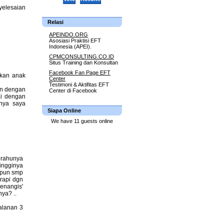
yelesaian
Relasi
APEINDO.ORG
Asosiasi Praktisi EFT
Indonesia (APEI).
CPMCONSULTING.CO.ID
Situs Training dan Konsultan
Facebook Fan Page EFT
hkan anak
Center
Testimoni & Aktifitas EFT
in dengan
Center di Facebook
ai dengan
lnya saya
Siapa Online
We have 11 guests online
erahunya
ingginya
apun smp
erapi dgn
enangis'
ya? ..
alanan 3